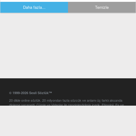
Daha fazla...
Temizle
© 1999-2026 Sesli Sözlük™
20 dilde online sözlük. 20 milyondan fazla sözcük ve anlamı üç farklı aksanda
dinleme seçeneği. Cümle ve Videolar ile zenginleştirilmiş içerik. Etimoloji, Eş ve
Zıt anlamlar, kelime okunuşları ve günün kelimesi. Yazım Türkçeleştirici ile hatalı
Türkçe metinleri düzeltme. iOS, Android ve Windows mobil platformlarda online
ve offline sözlük programları. Sesli Sözlük garantisinde Profesyonel çeviri
hizmetleri. İngilizce kelime haznenizi arttıracak kelime oyunları. Ayarlar
bölümünü kullarak çevirisini görmek istediğiniz sözlükleri seçme ve aynı
zamanda sözlüklerin gösterim sırasını ayarlama imkanı. Kelimelerin