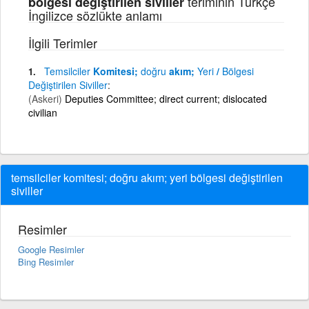
teriminin Türkçe
bölgesi değiştirilen siviller
İngilizce sözlükte anlamı
İlgili Terimler
Temsilciler
Komitesi;
doğru
akım;
Yeri
/
Bölgesi
Değiştirilen
Siviller
(Askeri)
Deputies Committee; direct current; dislocated
civilian
temsilciler komitesi; doğru akım; yeri bölgesi değiştirilen
siviller
Resimler
Google Resimler
Bing Resimler