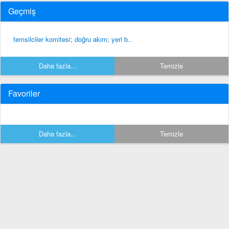
Geçmiş
temsilciler komitesi; doğru akım; yeri b..
Daha fazla...
Temizle
Favoriler
Daha fazla...
Temizle