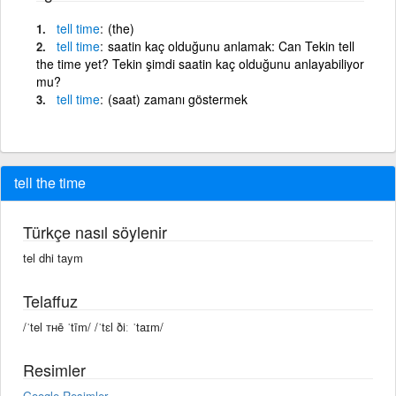
tell
time
(the)
tell
time
saatin kaç olduğunu anlamak: Can Tekin tell
the time yet? Tekin şimdi saatin kaç olduğunu anlayabiliyor
mu?
tell
time
(saat) zamanı göstermek
tell the time
Türkçe nasıl söylenir
tel dhi taym
Telaffuz
/ˈtel ᴛʜē ˈtīm/ /ˈtɛl ðiː ˈtaɪm/
Resimler
Google Resimler