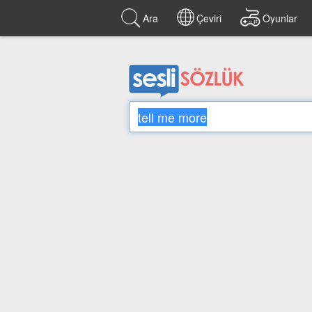
Ara
Çeviri
Oyunlar