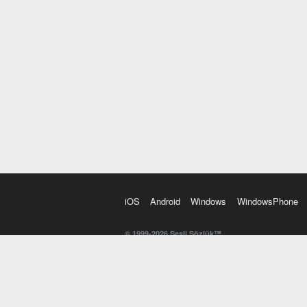
iOS
Android
Windows
WindowsPhone
© 1999-2026 Sesli Sözlük™
20 dilde online sözlük. 20 milyondan fazla sözcük ve anl
kelimesi. Yazım Türkçeleştirici ile hatalı Türkçe metinl
İngilizce kelime haznenizi arttıracak kelime oyunları. 
seslendirilişini otomatik dinlemek için ayarlardan isteğin