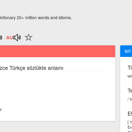
ictionary 20+ million words and idioms.
tel
T
lizce Türkçe sözlükte anlamı
te
Te
/ˈ
r
Et
[ 
En