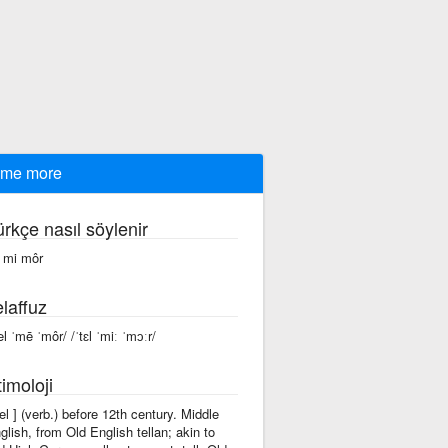
l me more
ürkçe nasıl söylenir
l mi môr
laffuz
tel ˈmē ˈmôr/ /ˈtɛl ˈmiː ˈmɔːr/
imoloji
'tel ] (verb.) before 12th century. Middle
glish, from Old English tellan; akin to