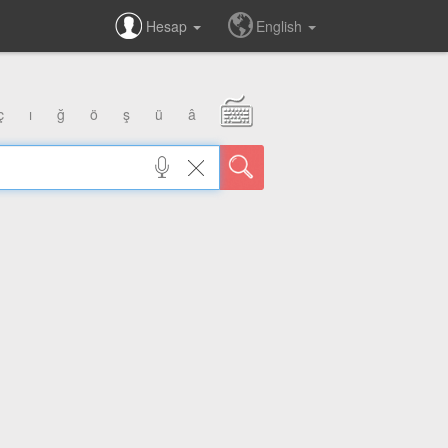
Hesap
English
ç
ı
ğ
ö
ş
ü
â