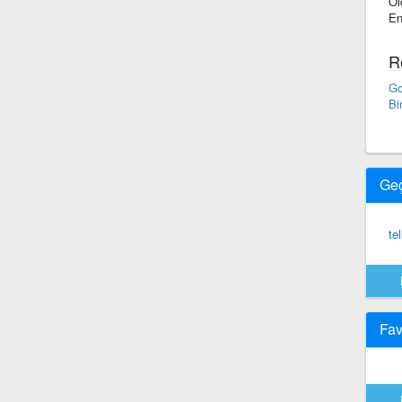
Ol
En
R
Go
Bi
Ge
te
Fav