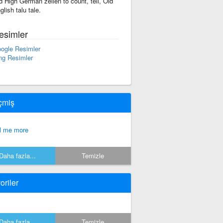
d High German zellen to count, tell, Old
glish talu tale.
esimler
ogle Resimler
ng Resimler
çmiş
ll me more
Daha fazla...
Temizle
oriler
Daha fazla...
Temizle