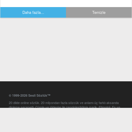
Daha fazla...
Temizle
© 1999-2026 Sesli Sözlük™
20 dilde online sözlük. 20 milyondan fazla sözcük ve anlamı üç farklı aksanda
dinleme seçeneği. Cümle ve Videolar ile zenginleştirilmiş içerik. Etimoloji, Eş ve
Zıt anlamlar, kelime okunuşları ve günün kelimesi. Yazım Türkçeleştirici ile hatalı
Türkçe metinleri düzeltme. iOS, Android ve Windows mobil platformlarda online
ve offline sözlük programları. Sesli Sözlük garantisinde Profesyonel çeviri
hizmetleri. İngilizce kelime haznenizi arttıracak kelime oyunları. Ayarlar
bölümünü kullarak çevirisini görmek istediğiniz sözlükleri seçme ve aynı