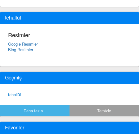
tehallüf
Resimler
Google Resimler
Bing Resimler
Geçmiş
tehallüf
Daha fazla...
Temizle
Favoriler