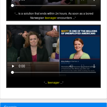
... is a solution that ends within 24 hours. As soon as a bored
Norwegian
teenager
encounters ...
...
teenager
...