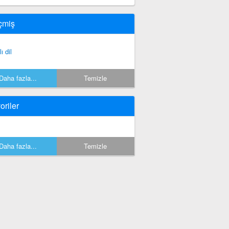
çmiş
lı dil
Daha fazla...
Temizle
oriler
Daha fazla...
Temizle