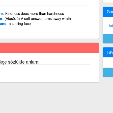
Ge
ır
Kindness does more than harshness
ır
(Atasözü) A soft answer turns away wrath
 and
a smiling face
tat
Fav
kçe sözlükte anlamı