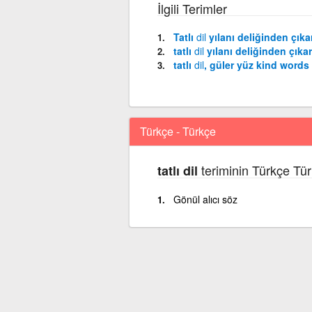
İlgili Terimler
Tatlı
dil
yılanı deliğinden çıkar
tatlı
dil
yılanı deliğinden çıkar
tatlı
dil
, güler yüz kind words
Türkçe - Türkçe
teriminin Türkçe Tür
tatlı dil
Gönül alıcı söz