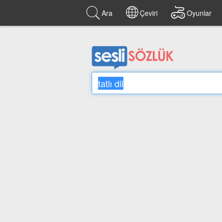
Ara
Çeviri
Oyunlar