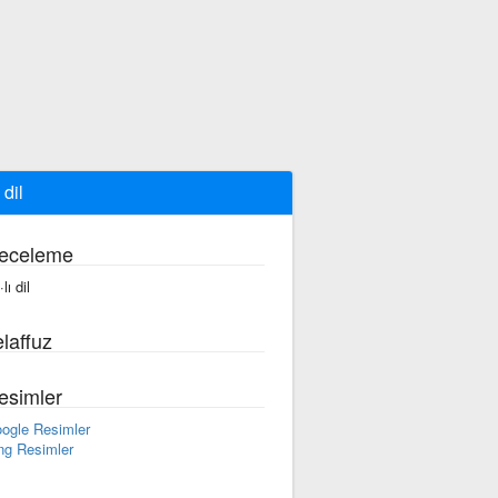
ı dil
eceleme
·lı dil
laffuz
esimler
ogle Resimler
ng Resimler