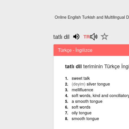
Online English Turkish and Multilingual D
tatlı dil
Türkçe - İngilizce
teriminin Türkçe İng
tatlı dil
sweet talk
(deyim)
silver tongue
mellifluence
soft words, kind and conciliato
a smooth tongue
soft words
oily tongue
smooth tongue