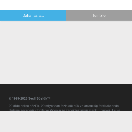
Daha fazla...
Temizle
© 1999-2026 Sesli Sözlük™
20 dilde online sözlük. 20 milyondan fazla sözcük ve anlamı üç farklı aksanda
dinleme seçeneği. Cümle ve Videolar ile zenginleştirilmiş içerik. Etimoloji, Eş ve
Zıt anlamlar, kelime okunuşları ve günün kelimesi. Yazım Türkçeleştirici ile hatalı
Türkçe metinleri düzeltme. iOS, Android ve Windows mobil platformlarda online
ve offline sözlük programları. Sesli Sözlük garantisinde Profesyonel çeviri
hizmetleri. İngilizce kelime haznenizi arttıracak kelime oyunları. Ayarlar