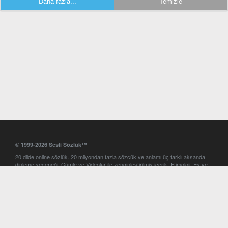
Daha fazla...
Temizle
© 1999-2026 Sesli Sözlük™
20 dilde online sözlük. 20 milyondan fazla sözcük ve anlamı üç farklı aksanda
dinleme seçeneği. Cümle ve Videolar ile zenginleştirilmiş içerik. Etimoloji, Eş ve
Zıt anlamlar, kelime okunuşları ve günün kelimesi. Yazım Türkçeleştirici ile hatalı
Türkçe metinleri düzeltme. iOS, Android ve Windows mobil platformlarda online
ve offline sözlük programları. Sesli Sözlük garantisinde Profesyonel çeviri
hizmetleri. İngilizce kelime haznenizi arttıracak kelime oyunları. Ayarlar
bölümünü kullarak çevirisini görmek istediğiniz sözlükleri seçme ve aynı
zamanda sözlüklerin gösterim sırasını ayarlama imkanı. Kelimelerin
seslendirilişini otomatik dinlemek için ayarlardan isteğiniz aksanı seçebilirsiniz.