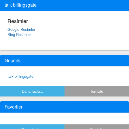
talk billingsgate
Resimler
Google Resimler
Bing Resimler
Geçmiş
talk billingsgate
Daha fazla...
Temizle
Favoriler