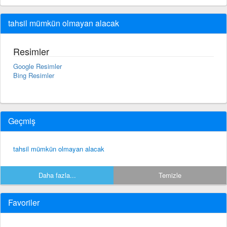
tahsil mümkün olmayan alacak
Resimler
Google Resimler
Bing Resimler
Geçmiş
tahsil mümkün olmayan alacak
Daha fazla...
Temizle
Favoriler