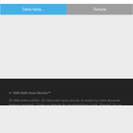
Daha fazla...
Temizle
© 1999-2026 Sesli Sözlük™
20 dilde online sözlük. 20 milyondan fazla sözcük ve anlamı üç farklı aksanda
dinleme seçeneği. Cümle ve Videolar ile zenginleştirilmiş içerik. Etimoloji, Eş ve
Zıt anlamlar, kelime okunuşları ve günün kelimesi. Yazım Türkçeleştirici ile hatalı
Türkçe metinleri düzeltme. iOS, Android ve Windows mobil platformlarda online
ve offline sözlük programları. Sesli Sözlük garantisinde Profesyonel çeviri
hizmetleri. İngilizce kelime haznenizi arttıracak kelime oyunları. Ayarlar
bölümünü kullarak çevirisini görmek istediğiniz sözlükleri seçme ve aynı
zamanda sözlüklerin gösterim sırasını ayarlama imkanı. Kelimelerin