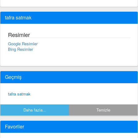
tafra satmak
Resimler
Google Resimler
Bing Resimler
Geçmiş
tafra satmak
Daha fazla...
Temizle
Favoriler