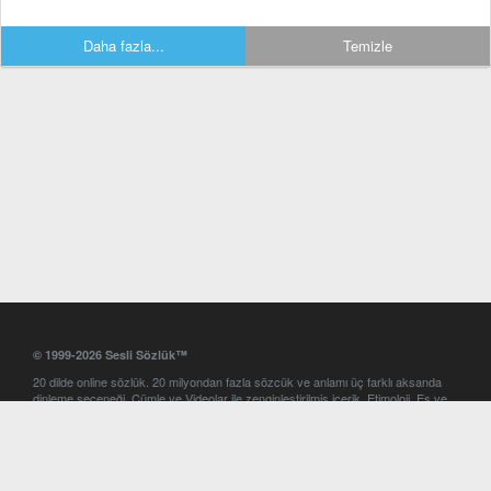
Daha fazla...
Temizle
© 1999-2026 Sesli Sözlük™
20 dilde online sözlük. 20 milyondan fazla sözcük ve anlamı üç farklı aksanda
dinleme seçeneği. Cümle ve Videolar ile zenginleştirilmiş içerik. Etimoloji, Eş ve
Zıt anlamlar, kelime okunuşları ve günün kelimesi. Yazım Türkçeleştirici ile hatalı
Türkçe metinleri düzeltme. iOS, Android ve Windows mobil platformlarda online
ve offline sözlük programları. Sesli Sözlük garantisinde Profesyonel çeviri
hizmetleri. İngilizce kelime haznenizi arttıracak kelime oyunları. Ayarlar
bölümünü kullarak çevirisini görmek istediğiniz sözlükleri seçme ve aynı