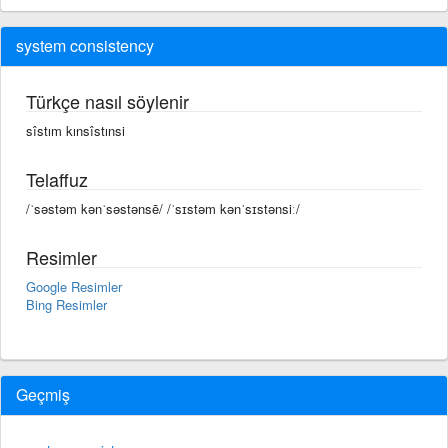
system consistency
Türkçe nasıl söylenir
sîstım kınsîstınsi
Telaffuz
/ˈsəstəm kənˈsəstənsē/ /ˈsɪstəm kənˈsɪstənsiː/
Resimler
Google Resimler
Bing Resimler
Geçmiş