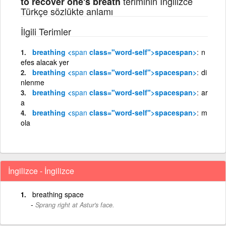
teriminin İngilizce
to recover one's breath
Türkçe sözlükte anlamı
İlgili Terimler
breathing <
span
class="word-self">space
span>
n
efes alacak yer
breathing <
span
class="word-self">space
span>
di
nlenme
breathing <
span
class="word-self">space
span>
ar
a
breathing <
span
class="word-self">space
span>
m
ola
İngilizce - İngilizce
breathing space
Sprang right at Astur's face.