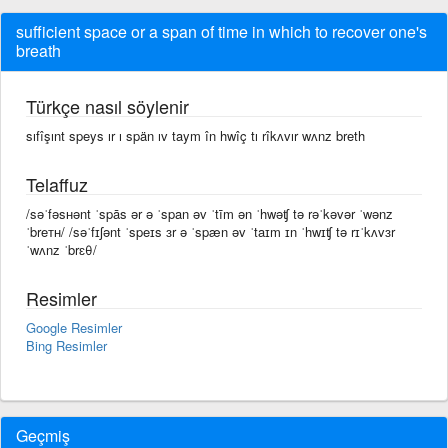
sufficient space or a span of time in which to recover one's
breath
Türkçe nasıl söylenir
sıfîşınt speys ır ı spän ıv taym în hwîç tı rîkʌvır wʌnz breth
Telaffuz
/səˈfəsʜənt ˈspās ər ə ˈspan əv ˈtīm ən ˈhwəʧ tə rəˈkəvər ˈwənz
ˈbreᴛʜ/ /səˈfɪʃənt ˈspeɪs ɜr ə ˈspæn əv ˈtaɪm ɪn ˈhwɪʧ tə rɪˈkʌvɜr
ˈwʌnz ˈbrɛθ/
Resimler
Google Resimler
Bing Resimler
Geçmiş