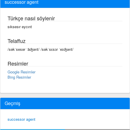
successor agent
Türkçe nasıl söylenir
sıksesır eycınt
Telaffuz
/səkˈsesər ˈāʤənt/ /səkˈsɛsɜr ˈeɪʤənt/
Resimler
Google Resimler
Bing Resimler
Geçmiş
successor agent