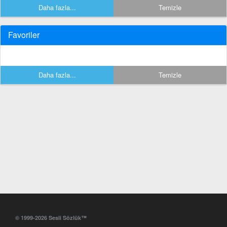
Daha fazla...
Temizle
Favoriler
Daha fazla...
Temizle
© 1999-2026 Sesli Sözlük™