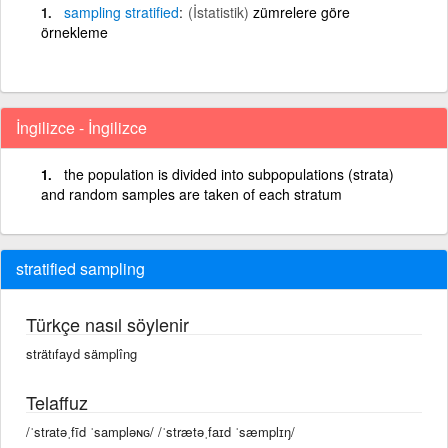
sampling
stratified
(İstatistik)
zümrelere göre
örnekleme
İngilizce - İngilizce
the population is divided into subpopulations (strata)
and random samples are taken of each stratum
stratified sampling
Türkçe nasıl söylenir
strätıfayd sämplîng
Telaffuz
/ˈstratəˌfīd ˈsampləɴɢ/ /ˈstrætəˌfaɪd ˈsæmplɪŋ/