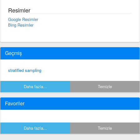
Resimler
Google Resimler
Bing Resimler
Geçmiş
stratified sampling
Daha fazla...
Temizle
Favoriler
Daha fazla...
Temizle