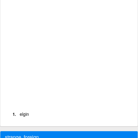
elgin
strange, foreign