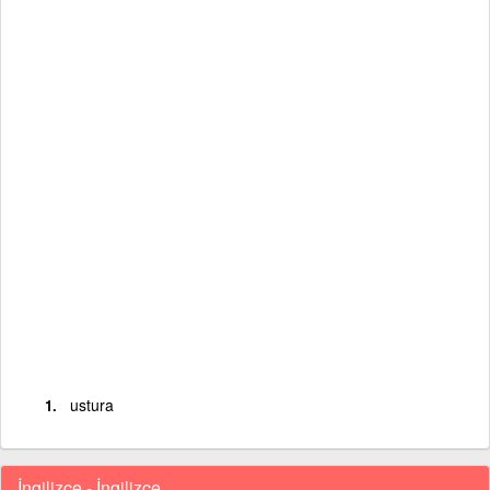
ustura
İngilizce - İngilizce