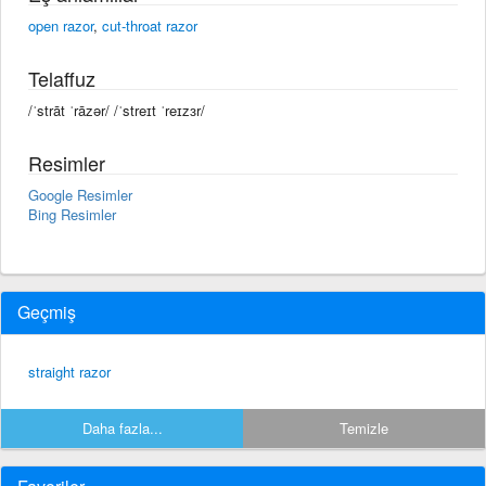
open razor
,
cut-throat razor
Telaffuz
/ˈstrāt ˈrāzər/ /ˈstreɪt ˈreɪzɜr/
Resimler
Google Resimler
Bing Resimler
Geçmiş
straight razor
Daha fazla...
Temizle