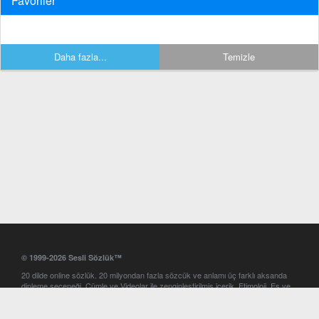
Favoriler
Daha fazla...
Temizle
© 1999-2026 Sesli Sözlük™
20 dilde online sözlük. 20 milyondan fazla sözcük ve anlamı üç farklı aksanda
dinleme seçeneği. Cümle ve Videolar ile zenginleştirilmiş içerik. Etimoloji, Eş ve
Zıt anlamlar, kelime okunuşları ve günün kelimesi. Yazım Türkçeleştirici ile hatalı
Türkçe metinleri düzeltme. iOS, Android ve Windows mobil platformlarda online
ve offline sözlük programları. Sesli Sözlük garantisinde Profesyonel çeviri