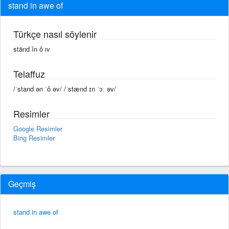
stand in awe of
Türkçe nasıl söylenir
ständ în ô ıv
Telaffuz
/ˈstand ən ˈô əv/ /ˈstænd ɪn ˈɔː əv/
Resimler
Google Resimler
Bing Resimler
Geçmiş
stand in awe of