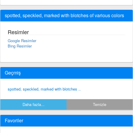
spotted, speckled, marked with blotches of various colors
Resimler
Google Resimler
Bing Resimler
Geçmiş
spotted, speckled, marked with blotches ..
Daha fazla...
Temizle
Favoriler