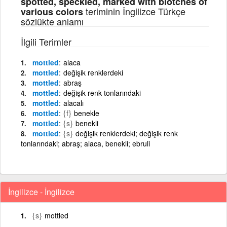
spotted, speckled, marked with blotches of
teriminin İngilizce Türkçe
various colors
sözlükte anlamı
İlgili Terimler
mottled
alaca
mottled
değişik renklerdeki
mottled
abraş
mottled
değişik renk tonlarındaki
mottled
alacalı
mottled
{f}
benekle
mottled
{s}
benekli
mottled
{s}
değişik renklerdeki; değişik renk
tonlarındaki; abraş; alaca, benekli; ebruli
İngilizce - İngilizce
{s}
mottled