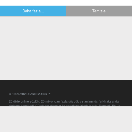
Daha fazla...
Temizle
© 1999-2026 Sesli Sözlük™
20 dilde online sözlük. 20 milyondan fazla sözcük ve anlamı üç farklı aksanda
dinleme seçeneği. Cümle ve Videolar ile zenginleştirilmiş içerik. Etimoloji, Eş ve
Zıt anlamlar, kelime okunuşları ve günün kelimesi. Yazım Türkçeleştirici ile hatalı
Türkçe metinleri düzeltme. iOS, Android ve Windows mobil platformlarda online
ve offline sözlük programları. Sesli Sözlük garantisinde Profesyonel çeviri
hizmetleri. İngilizce kelime haznenizi arttıracak kelime oyunları. Ayarlar
bölümünü kullarak çevirisini görmek istediğiniz sözlükleri seçme ve aynı