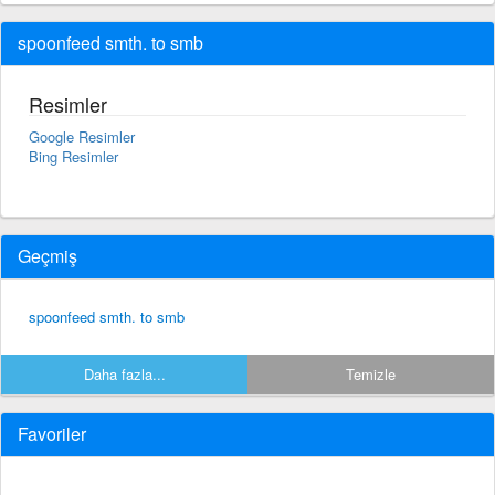
spoonfeed smth. to smb
Resimler
Google Resimler
Bing Resimler
Geçmiş
spoonfeed smth. to smb
Daha fazla...
Temizle
Favoriler