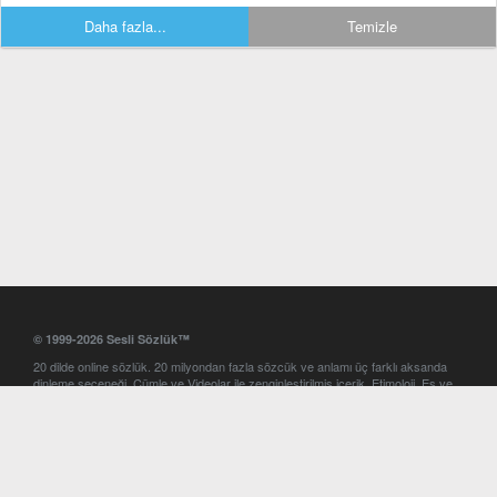
Daha fazla...
Temizle
© 1999-2026 Sesli Sözlük™
20 dilde online sözlük. 20 milyondan fazla sözcük ve anlamı üç farklı aksanda
dinleme seçeneği. Cümle ve Videolar ile zenginleştirilmiş içerik. Etimoloji, Eş ve
Zıt anlamlar, kelime okunuşları ve günün kelimesi. Yazım Türkçeleştirici ile hatalı
Türkçe metinleri düzeltme. iOS, Android ve Windows mobil platformlarda online
ve offline sözlük programları. Sesli Sözlük garantisinde Profesyonel çeviri
hizmetleri. İngilizce kelime haznenizi arttıracak kelime oyunları. Ayarlar
bölümünü kullarak çevirisini görmek istediğiniz sözlükleri seçme ve aynı
zamanda sözlüklerin gösterim sırasını ayarlama imkanı. Kelimelerin