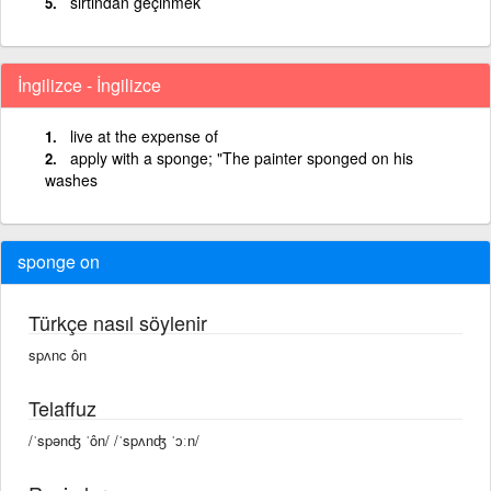
sırtından geçinmek
İngilizce - İngilizce
live at the expense of
apply with a sponge; "The painter sponged on his
washes
sponge on
Türkçe nasıl söylenir
spʌnc ôn
Telaffuz
/ˈspənʤ ˈôn/ /ˈspʌnʤ ˈɔːn/