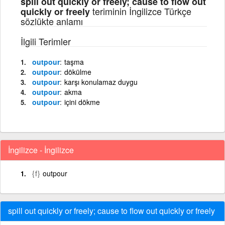
spill out quickly or freely; cause to flow out
teriminin İngilizce Türkçe
quickly or freely
sözlükte anlamı
İlgili Terimler
outpour
taşma
outpour
dökülme
outpour
karşı konulamaz duygu
outpour
akma
outpour
içini dökme
İngilizce - İngilizce
{f}
outpour
spill out quickly or freely; cause to flow out quickly or freely