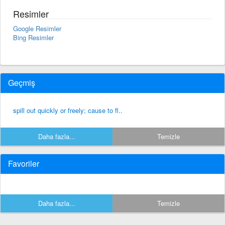
Resimler
Google Resimler
Bing Resimler
Geçmiş
spill out quickly or freely; cause to fl..
Daha fazla...
Temizle
Favoriler
Daha fazla...
Temizle