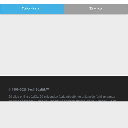
Daha fazla...
Temizle
© 1999-2026 Sesli Sözlük™
20 dilde online sözlük. 20 milyondan fazla sözcük ve anlamı üç farklı aksanda
dinleme seçeneği. Cümle ve Videolar ile zenginleştirilmiş içerik. Etimoloji, Eş ve
Zıt anlamlar, kelime okunuşları ve günün kelimesi. Yazım Türkçeleştirici ile hatalı
Türkçe metinleri düzeltme. iOS, Android ve Windows mobil platformlarda online
ve offline sözlük programları. Sesli Sözlük garantisinde Profesyonel çeviri
hizmetleri. İngilizce kelime haznenizi arttıracak kelime oyunları. Ayarlar
bölümünü kullarak çevirisini görmek istediğiniz sözlükleri seçme ve aynı
zamanda sözlüklerin gösterim sırasını ayarlama imkanı. Kelimelerin