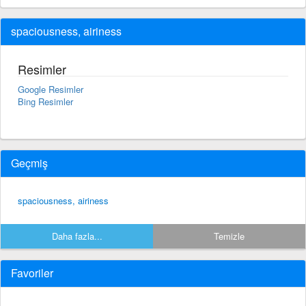
spaciousness, airiness
Resimler
Google Resimler
Bing Resimler
Geçmiş
spaciousness, airiness
Daha fazla...
Temizle
Favoriler