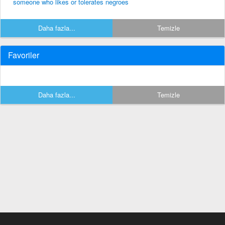
someone who likes or tolerates negroes
Daha fazla...
Temizle
Favoriler
Daha fazla...
Temizle