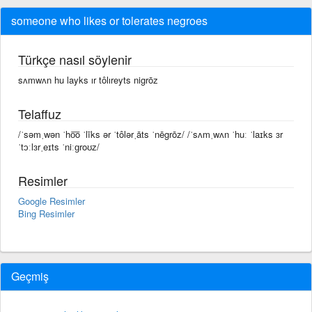
someone who likes or tolerates negroes
Türkçe nasıl söylenir
sʌmwʌn hu layks ır tôlıreyts nigrōz
Telaffuz
/ˈsəmˌwən ˈho͞o ˈlīks ər ˈtôlərˌāts ˈnēgrōz/ /ˈsʌmˌwʌn ˈhuː ˈlaɪks ɜr
ˈtɔːlɜrˌeɪts ˈniːɡroʊz/
Resimler
Google Resimler
Bing Resimler
Geçmiş