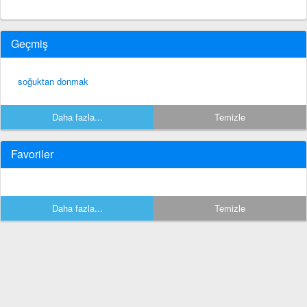
Geçmiş
soğuktan donmak
Daha fazla...
Temizle
Favoriler
Daha fazla...
Temizle