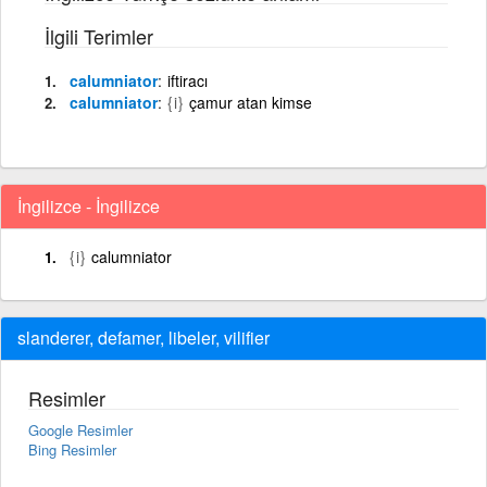
İlgili Terimler
calumniator
iftiracı
calumniator
{i}
çamur atan kimse
İngilizce - İngilizce
{i}
calumniator
slanderer, defamer, libeler, vilifier
Resimler
Google Resimler
Bing Resimler