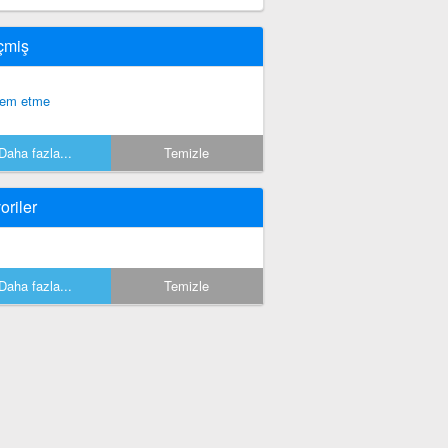
çmiş
tem etme
Daha fazla...
Temizle
oriler
Daha fazla...
Temizle