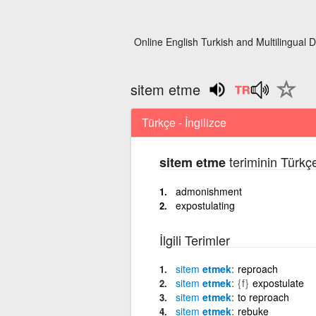
Online English Turkish and Multilingual D
sitem etme
Türkçe - İngilizce
teriminin Türkçe
sitem etme
admonishment
expostulating
İlgili Terimler
sitem
etmek
reproach
sitem
etmek
{f}
expostulate
sitem
etmek
to reproach
sitem
etmek
rebuke