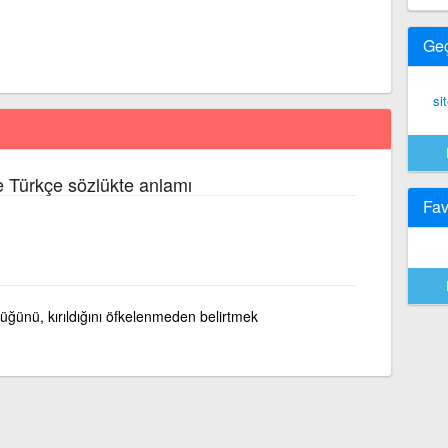
Ge
si
e Türkçe sözlükte anlamı
Fav
üğünü, kırıldığını öfkelenmeden belirtmek