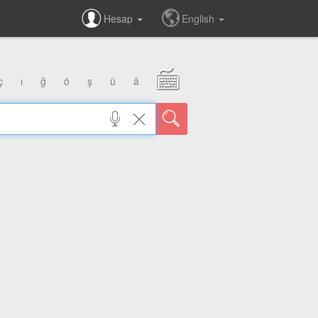
Hesap
English
ç
ı
ğ
ö
ş
ü
â