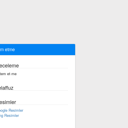
em etme
eceleme
·tem et·me
laffuz
esimler
ogle Resimler
ng Resimler