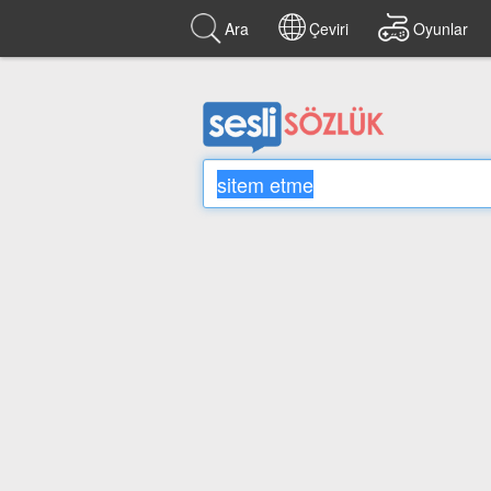
Ara
Çeviri
Oyunlar