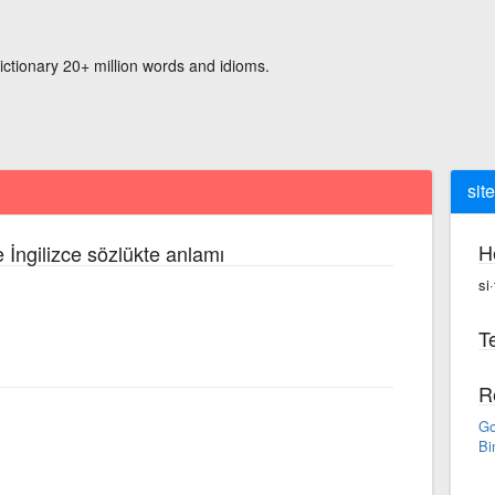
ictionary 20+ million words and idioms.
sit
H
 İngilizce sözlükte anlamı
si
Te
R
Go
Bi