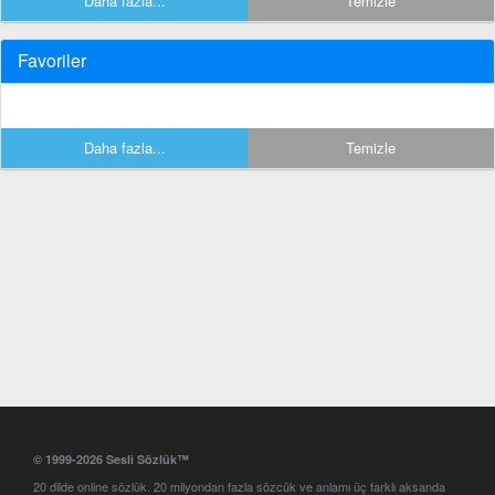
Daha fazla...
Temizle
Favoriler
Daha fazla...
Temizle
© 1999-2026 Sesli Sözlük™
20 dilde online sözlük. 20 milyondan fazla sözcük ve anlamı üç farklı aksanda