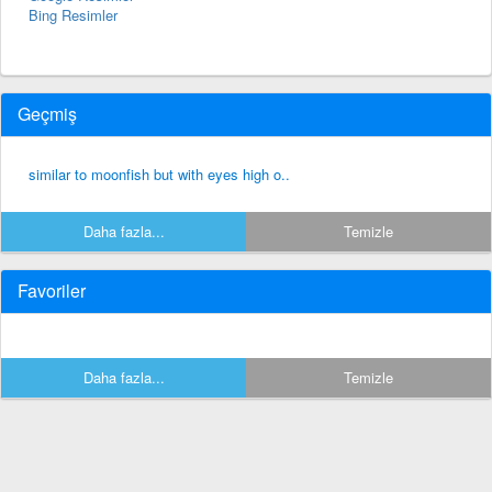
Bing Resimler
Geçmiş
similar to moonfish but with eyes high o..
Daha fazla...
Temizle
Favoriler
Daha fazla...
Temizle