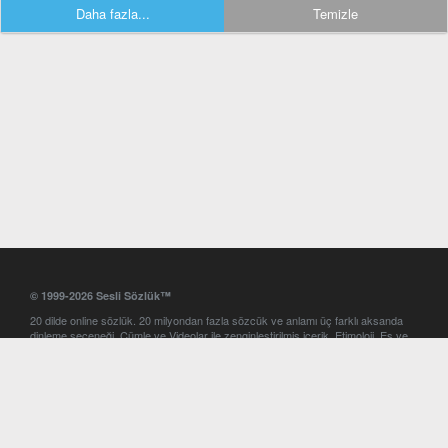
Daha fazla...
Temizle
© 1999-2026 Sesli Sözlük™
20 dilde online sözlük. 20 milyondan fazla sözcük ve anlamı üç farklı aksanda
dinleme seçeneği. Cümle ve Videolar ile zenginleştirilmiş içerik. Etimoloji, Eş ve
Zıt anlamlar, kelime okunuşları ve günün kelimesi. Yazım Türkçeleştirici ile hatalı
Türkçe metinleri düzeltme. iOS, Android ve Windows mobil platformlarda online
ve offline sözlük programları. Sesli Sözlük garantisinde Profesyonel çeviri
hizmetleri. İngilizce kelime haznenizi arttıracak kelime oyunları. Ayarlar
bölümünü kullarak çevirisini görmek istediğiniz sözlükleri seçme ve aynı
zamanda sözlüklerin gösterim sırasını ayarlama imkanı. Kelimelerin
seslendirilişini otomatik dinlemek için ayarlardan isteğiniz aksanı seçebilirsiniz.