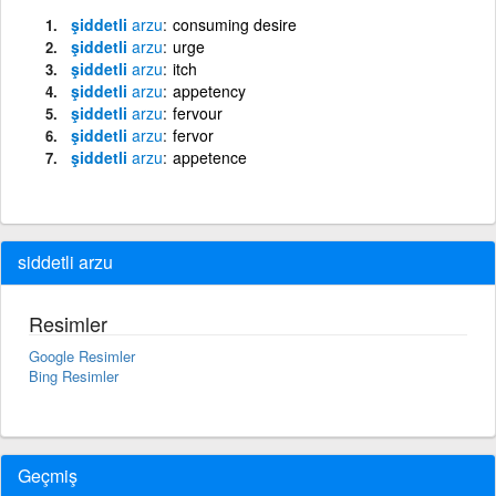
şiddetli
arzu
consuming desire
şiddetli
arzu
urge
şiddetli
arzu
itch
şiddetli
arzu
appetency
şiddetli
arzu
fervour
şiddetli
arzu
fervor
şiddetli
arzu
appetence
siddetli arzu
Resimler
Google Resimler
Bing Resimler
Geçmiş