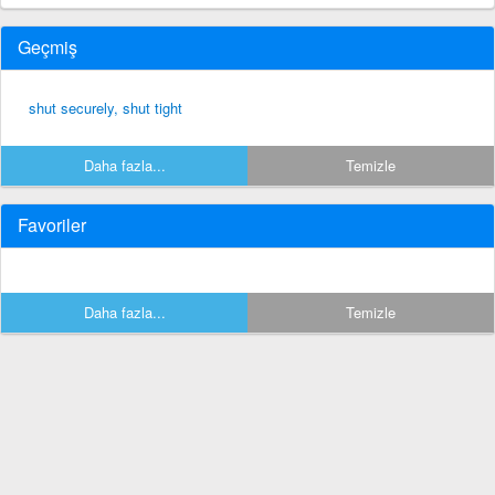
Geçmiş
shut securely, shut tight
Daha fazla...
Temizle
Favoriler
Daha fazla...
Temizle