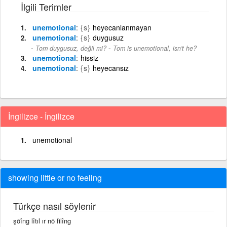
İlgili Terimler
unemotional
{s}
heyecanlanmayan
unemotional
{s}
duygusuz
-
Tom duygusuz, değil mi?
Tom is unemotional, isn't he?
unemotional
hissiz
unemotional
{s}
heyecansız
İngilizce - İngilizce
unemotional
showing little or no feeling
Türkçe nasıl söylenir
şōîng lîtıl ır nō filîng