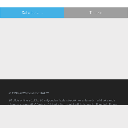
Daha fazla...
Temizle
© 1999-2026 Sesli Sözlük™
20 dilde online sözlük. 20 milyondan fazla sözcük ve anlamı üç farklı aksanda
dinleme seçeneği. Cümle ve Videolar ile zenginleştirilmiş içerik. Etimoloji, Eş ve
Zıt anlamlar, kelime okunuşları ve günün kelimesi. Yazım Türkçeleştirici ile hatalı
Türkçe metinleri düzeltme. iOS, Android ve Windows mobil platformlarda online
ve offline sözlük programları. Sesli Sözlük garantisinde Profesyonel çeviri
hizmetleri. İngilizce kelime haznenizi arttıracak kelime oyunları. Ayarlar
bölümünü kullarak çevirisini görmek istediğiniz sözlükleri seçme ve aynı