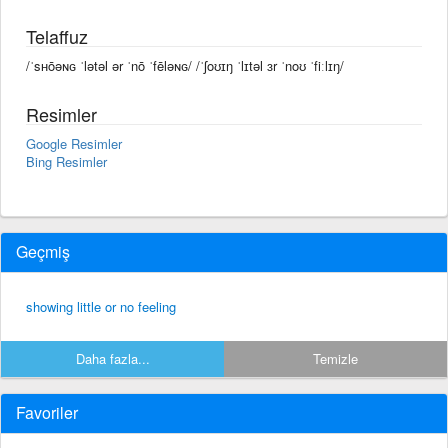
Telaffuz
/ˈsʜōəɴɢ ˈlətəl ər ˈnō ˈfēləɴɢ/ /ˈʃoʊɪŋ ˈlɪtəl ɜr ˈnoʊ ˈfiːlɪŋ/
Resimler
Google Resimler
Bing Resimler
Geçmiş
showing little or no feeling
Daha fazla...
Temizle
Favoriler