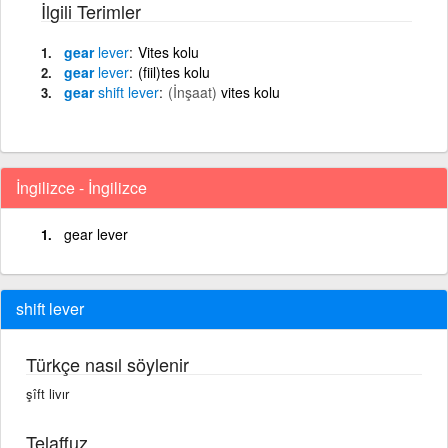
İlgili Terimler
gear
lever
Vites kolu
gear
lever
(fiil)tes kolu
gear
shift
lever
(İnşaat)
vites kolu
İngilizce - İngilizce
gear lever
shift lever
Türkçe nasıl söylenir
şîft livır
Telaffuz