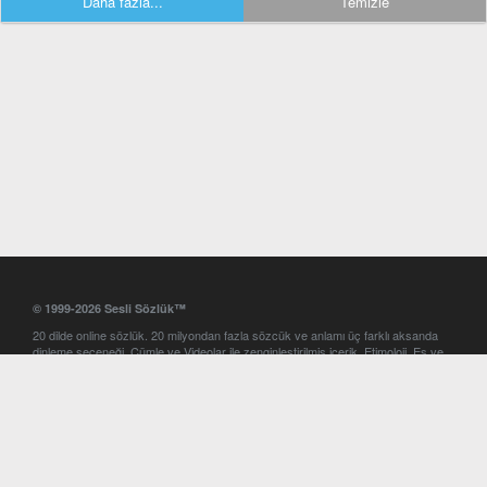
Daha fazla...
Temizle
© 1999-2026 Sesli Sözlük™
20 dilde online sözlük. 20 milyondan fazla sözcük ve anlamı üç farklı aksanda
dinleme seçeneği. Cümle ve Videolar ile zenginleştirilmiş içerik. Etimoloji, Eş ve
Zıt anlamlar, kelime okunuşları ve günün kelimesi. Yazım Türkçeleştirici ile hatalı
Türkçe metinleri düzeltme. iOS, Android ve Windows mobil platformlarda online
ve offline sözlük programları. Sesli Sözlük garantisinde Profesyonel çeviri
hizmetleri. İngilizce kelime haznenizi arttıracak kelime oyunları. Ayarlar
bölümünü kullarak çevirisini görmek istediğiniz sözlükleri seçme ve aynı
zamanda sözlüklerin gösterim sırasını ayarlama imkanı. Kelimelerin
seslendirilişini otomatik dinlemek için ayarlardan isteğiniz aksanı seçebilirsiniz.