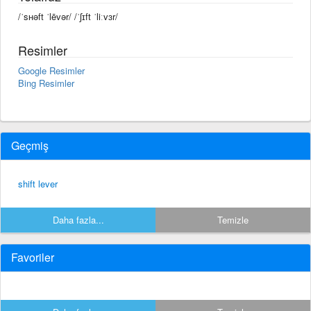
/ˈsʜəft ˈlēvər/ /ˈʃɪft ˈliːvɜr/
Resimler
Google Resimler
Bing Resimler
Geçmiş
shift lever
Daha fazla...
Temizle
Favoriler