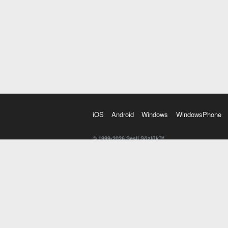
iOS
Android
Windows
WindowsPhone
© 1999-2026 Sesli Sözlük™
20 dilde online sözlük. 20 milyondan fazla sözcük ve anl
kelimesi. Yazım Türkçeleştirici ile hatalı Türkçe metinl
İngilizce kelime haznenizi arttıracak kelime oyunları. 
seslendirilişini otomatik dinlemek için ayarlardan isteğin