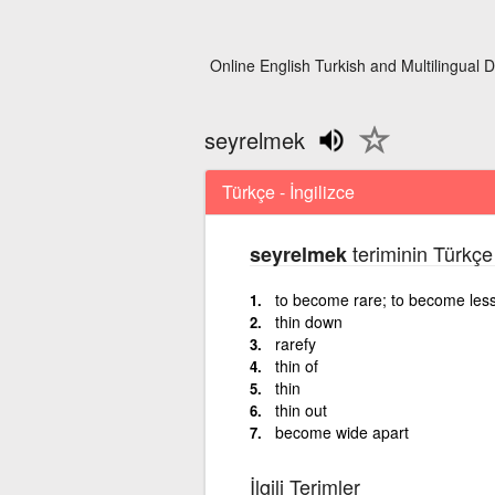
Online English Turkish and Multilingual D
seyrelmek
Türkçe - İngilizce
teriminin Türkçe 
seyrelmek
to become rare; to become less
thin down
rarefy
thin of
thin
thin out
become wide apart
İlgili Terimler