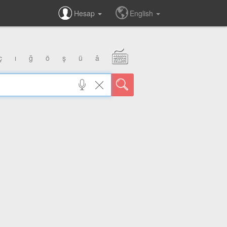
Hesap
English
ç
ı
ğ
ö
ş
ü
â