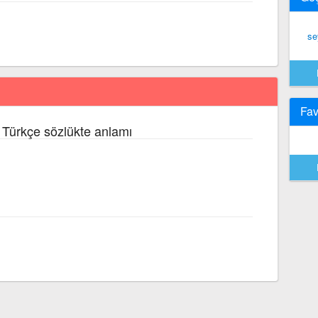
se
Fav
 Türkçe sözlükte anlamı