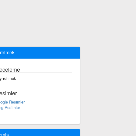
relmek
eceleme
y·rel·mek
esimler
ogle Resimler
ng Resimler
çmiş