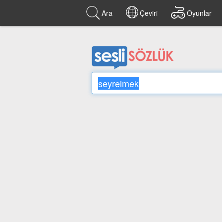
Ara
Çeviri
Oyunlar