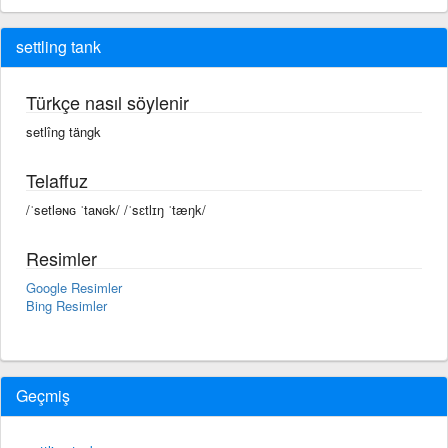
settling tank
Türkçe nasıl söylenir
setlîng tängk
Telaffuz
/ˈsetləɴɢ ˈtaɴɢk/ /ˈsɛtlɪŋ ˈtæŋk/
Resimler
Google Resimler
Bing Resimler
Geçmiş