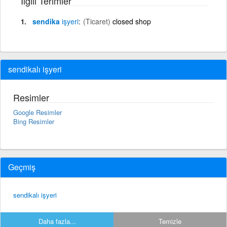
İlgili Terimler
sendika
işyeri
(Ticaret)
closed shop
sendikalı işyeri
Resimler
Google Resimler
Bing Resimler
Geçmiş
sendikalı işyeri
Daha fazla...
Temizle