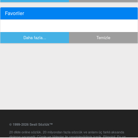
Favoriler
Daha fazla...
Temizle
© 1999-2026 Sesli Sözlük™
20 dilde online sözlük. 20 milyondan fazla sözcük ve anlamı üç farklı aksanda
dinleme seçeneği. Cümle ve Videolar ile zenginleştirilmiş içerik. Etimoloji, Eş ve