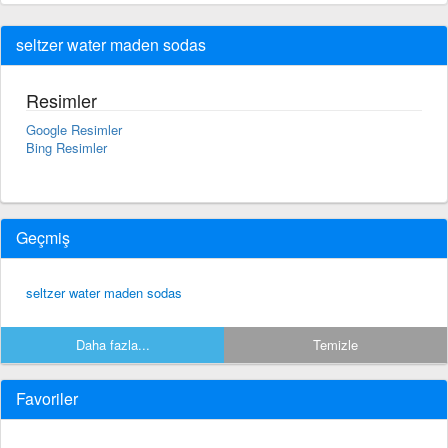
seltzer water maden sodas
Resimler
Google Resimler
Bing Resimler
Geçmiş
seltzer water maden sodas
Daha fazla...
Temizle
Favoriler