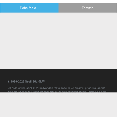
Daha fazla...
Temizle
© 1999-2026 Sesli Sözlük™
20 dilde online sözlük. 20 milyondan fazla sözcük ve anlamı üç farklı aksanda
dinleme seçeneği. Cümle ve Videolar ile zenginleştirilmiş içerik. Etimoloji, Eş ve
Zıt anlamlar, kelime okunuşları ve günün kelimesi. Yazım Türkçeleştirici ile hatalı
Türkçe metinleri düzeltme. iOS, Android ve Windows mobil platformlarda online
ve offline sözlük programları. Sesli Sözlük garantisinde Profesyonel çeviri
hizmetleri. İngilizce kelime haznenizi arttıracak kelime oyunları. Ayarlar
bölümünü kullarak çevirisini görmek istediğiniz sözlükleri seçme ve aynı
zamanda sözlüklerin gösterim sırasını ayarlama imkanı. Kelimelerin