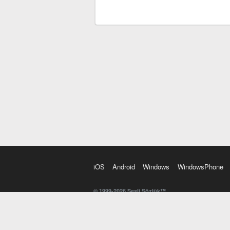
iOS
Android
Windows
WindowsPhone
© 1999-2026 Sesli Sözlük™
20 dilde online sözlük. 20 milyondan fazla sözcük ve anl
kelimesi. Yazım Türkçeleştirici ile hatalı Türkçe metinl
İngilizce kelime haznenizi arttıracak kelime oyunları. 
seslendirilişini otomatik dinlemek için ayarlardan isteğin