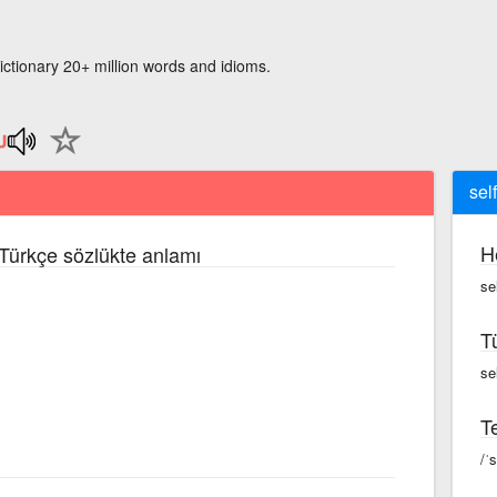
ictionary 20+ million words and idioms.
sel
H
 Türkçe sözlükte anlamı
se
T
se
Te
/ˈs