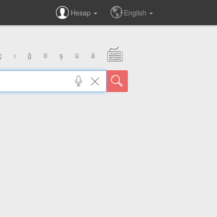
Hesap
English
ç
ı
ğ
ö
ş
ü
â