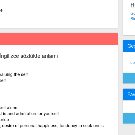
R
me
Go
Bi
Ge
 İngilizce sözlükte anlamı
se
valuing the self
elf
Fav
self alone
t in and admiration for yourself
pride
f; desire of personal happiness; tendency to seek one's