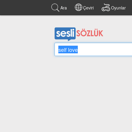
Ara
Çeviri
Oyunlar