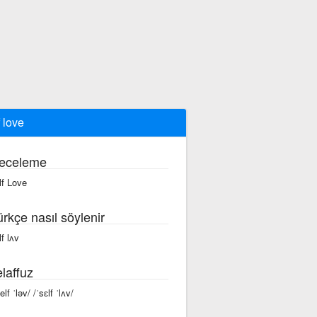
f love
eceleme
lf Love
ürkçe nasıl söylenir
lf lʌv
laffuz
elf ˈləv/ /ˈsɛlf ˈlʌv/