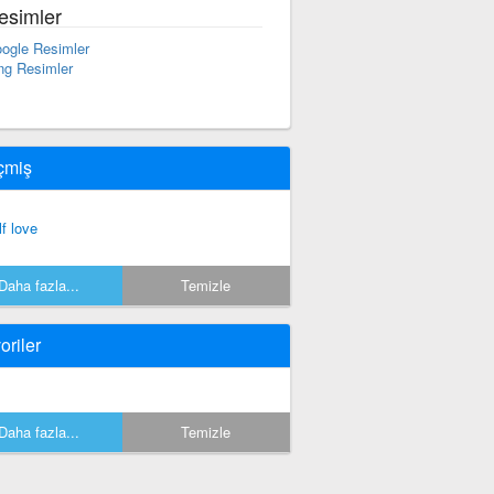
esimler
ogle Resimler
ng Resimler
çmiş
lf love
Daha fazla...
Temizle
oriler
Daha fazla...
Temizle