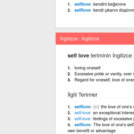
selflove
kendini beğenme
selflove
kendi çıkarını düşün
İngilizce - İngilizce
teriminin İngilizce
self love
loving oneself
Excessive pride or vanity, over 
Regard for oneself, love of ones
İlgili Terimler
selflove
{n}
the love of one's 
self
-
love
an exceptional interes
self
-
love
feelings of excessive 
selflove
The love of one's sel
own benefit or advantage