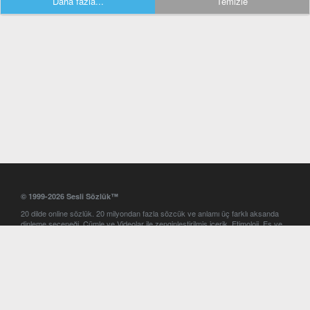
Daha fazla...
Temizle
© 1999-2026 Sesli Sözlük™
20 dilde online sözlük. 20 milyondan fazla sözcük ve anlamı üç farklı aksanda
dinleme seçeneği. Cümle ve Videolar ile zenginleştirilmiş içerik. Etimoloji, Eş ve
Zıt anlamlar, kelime okunuşları ve günün kelimesi. Yazım Türkçeleştirici ile hatalı
Türkçe metinleri düzeltme. iOS, Android ve Windows mobil platformlarda online
ve offline sözlük programları. Sesli Sözlük garantisinde Profesyonel çeviri
hizmetleri. İngilizce kelime haznenizi arttıracak kelime oyunları. Ayarlar
bölümünü kullarak çevirisini görmek istediğiniz sözlükleri seçme ve aynı
zamanda sözlüklerin gösterim sırasını ayarlama imkanı. Kelimelerin
seslendirilişini otomatik dinlemek için ayarlardan isteğiniz aksanı seçebilirsiniz.