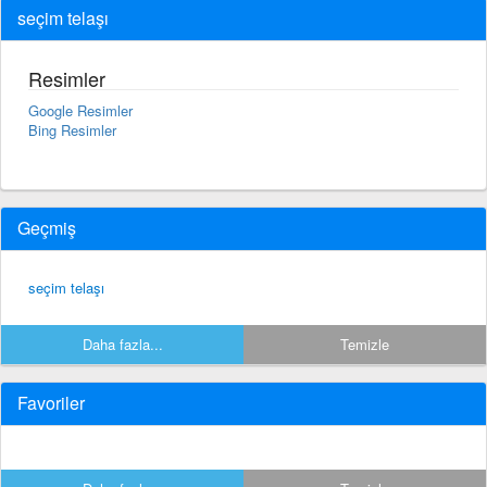
seçim telaşı
Resimler
Google Resimler
Bing Resimler
Geçmiş
seçim telaşı
Daha fazla...
Temizle
Favoriler