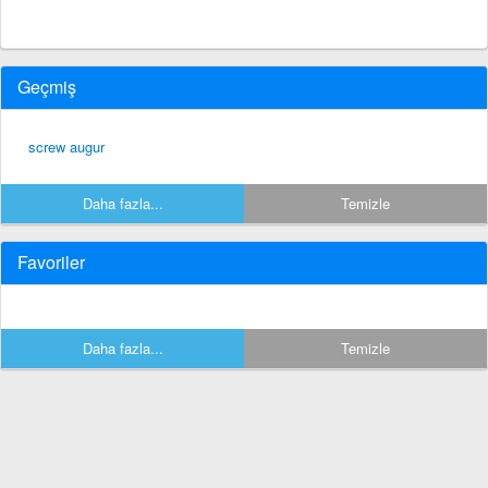
Geçmiş
screw augur
Daha fazla...
Temizle
Favoriler
Daha fazla...
Temizle