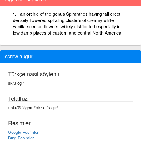
an orchid of the genus Spiranthes having tall erect
densely flowered spiraling clusters of creamy white
vanilla-scented flowers; widely distributed especially in
low damp places of eastern and central North America
screw augur
Türkçe nasıl söylenir
skru ôgır
Telaffuz
/ˈskro͞o ˈôgər/ /ˈskruː ˈɔːɡɜr/
Resimler
Google Resimler
Bing Resimler