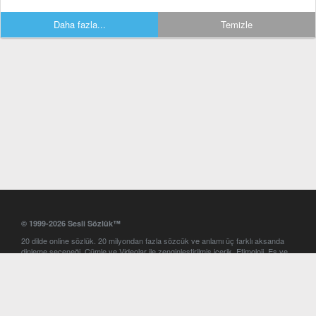
Daha fazla...
Temizle
© 1999-2026 Sesli Sözlük™
20 dilde online sözlük. 20 milyondan fazla sözcük ve anlamı üç farklı aksanda
dinleme seçeneği. Cümle ve Videolar ile zenginleştirilmiş içerik. Etimoloji, Eş ve
Zıt anlamlar, kelime okunuşları ve günün kelimesi. Yazım Türkçeleştirici ile hatalı
Türkçe metinleri düzeltme. iOS, Android ve Windows mobil platformlarda online
ve offline sözlük programları. Sesli Sözlük garantisinde Profesyonel çeviri
hizmetleri. İngilizce kelime haznenizi arttıracak kelime oyunları. Ayarlar
bölümünü kullarak çevirisini görmek istediğiniz sözlükleri seçme ve aynı
zamanda sözlüklerin gösterim sırasını ayarlama imkanı. Kelimelerin