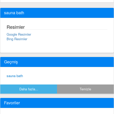
sauna bath
Resimler
Google Resimler
Bing Resimler
Geçmiş
sauna bath
Daha fazla...
Temizle
Favoriler