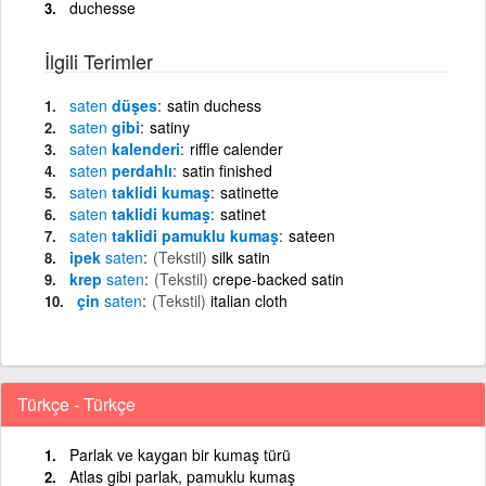
duchesse
İlgili Terimler
saten
düşes
satin duchess
saten
gibi
satiny
saten
kalenderi
riffle calender
saten
perdahlı
satin finished
saten
taklidi kumaş
satinette
saten
taklidi kumaş
satinet
saten
taklidi pamuklu kumaş
sateen
ipek
saten
(Tekstil)
silk satin
krep
saten
(Tekstil)
crepe-backed satin
çin
saten
(Tekstil)
italian cloth
Türkçe - Türkçe
Parlak ve kaygan bir kumaş türü
Atlas gibi parlak, pamuklu kumaş