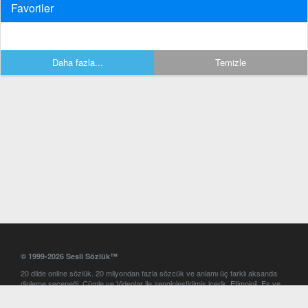
Favoriler
Daha fazla...
Temizle
© 1999-2026 Sesli Sözlük™
20 dilde online sözlük. 20 milyondan fazla sözcük ve anlamı üç farklı aksanda
dinleme seçeneği. Cümle ve Videolar ile zenginleştirilmiş içerik. Etimoloji, Eş ve
Zıt anlamlar, kelime okunuşları ve günün kelimesi. Yazım Türkçeleştirici ile hatalı
Türkçe metinleri düzeltme. iOS, Android ve Windows mobil platformlarda online