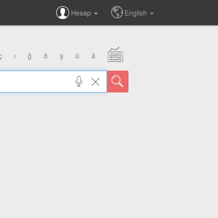
Hesap
English
ç
ı
ğ
ö
ş
ü
â