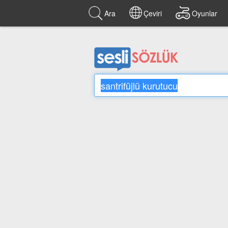
Ara
Çeviri
Oyunlar