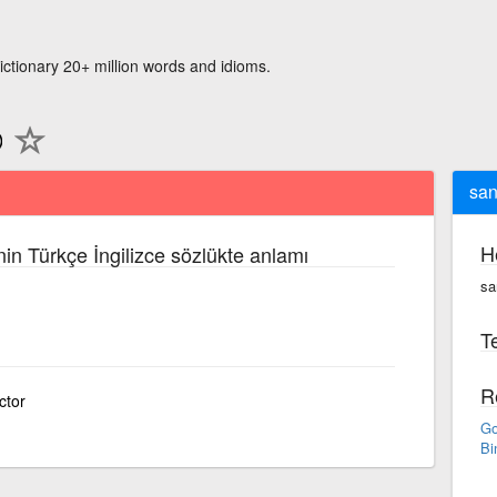
ictionary 20+ million words and idioms.
san
H
nin Türkçe İngilizce sözlükte anlamı
san
Te
R
ctor
Go
Bi