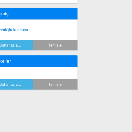
çmiş
ntrifüjlü kurutucu
Daha fazla...
Temizle
oriler
Daha fazla...
Temizle