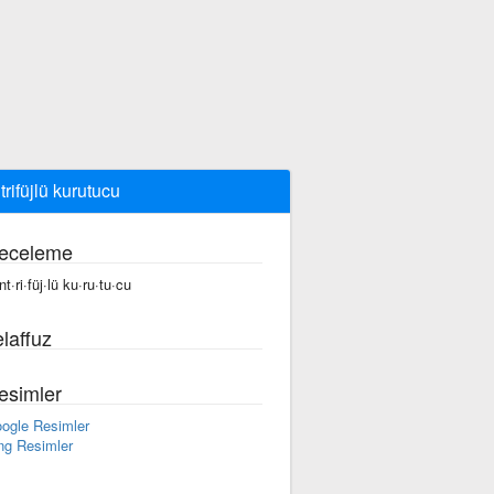
trifüjlü kurutucu
eceleme
t·ri·füj·lü ku·ru·tu·cu
laffuz
esimler
ogle Resimler
ng Resimler