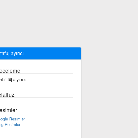
rifüj ayırıcı
eceleme
t·ri·füj a·yı·rı·cı
laffuz
esimler
ogle Resimler
ng Resimler