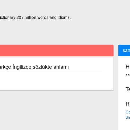
ictionary 20+ million words and idioms.
sant
H
ürkçe İngilizce sözlükte anlamı
san
Te
R
Go
Bi