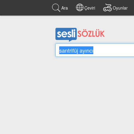
Ara
Çeviri
Oyunlar