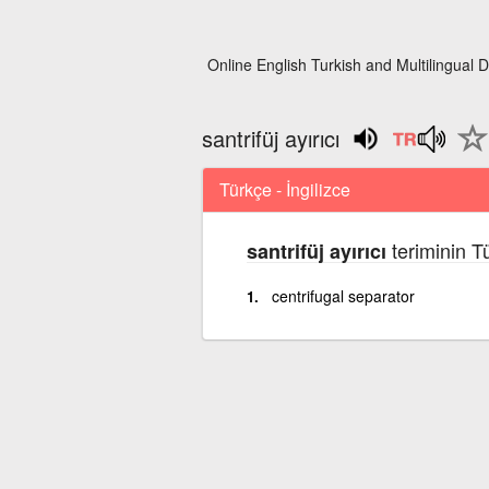
Online English Turkish and Multilingual D
santrifüj ayırıcı
Türkçe - İngilizce
teriminin T
santrifüj ayırıcı
centrifugal separator