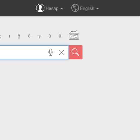
Hesap
English
ç
ı
ğ
ö
ş
ü
â