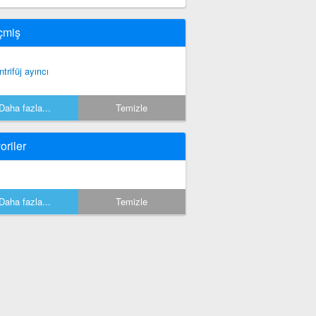
çmiş
trifüj ayırıcı
Daha fazla...
Temizle
oriler
Daha fazla...
Temizle