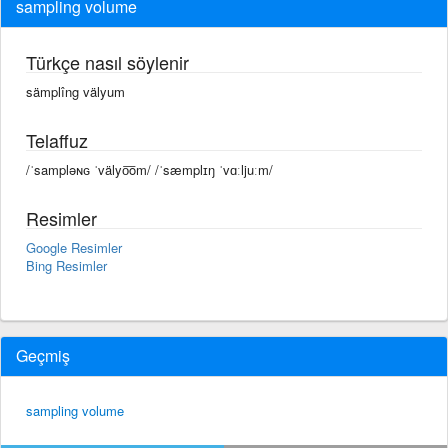
sampling volume
Türkçe nasıl söylenir
sämplîng välyum
Telaffuz
/ˈsampləɴɢ ˈvälyo͞om/ /ˈsæmplɪŋ ˈvɑːljuːm/
Resimler
Google Resimler
Bing Resimler
Geçmiş
sampling volume