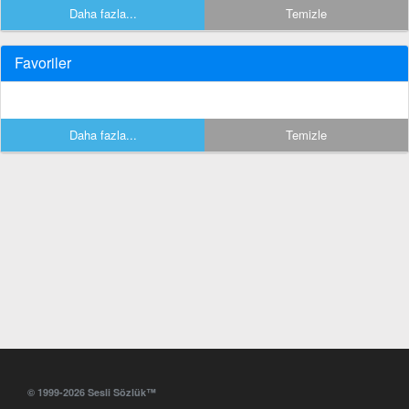
Daha fazla...
Temizle
Favoriler
Daha fazla...
Temizle
© 1999-2026 Sesli Sözlük™