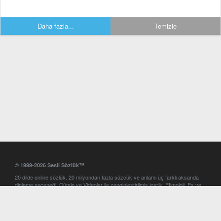
Daha fazla...
Temizle
© 1999-2026 Sesli Sözlük™
20 dilde online sözlük. 20 milyondan fazla sözcük ve anlamı üç farklı aksanda
dinleme seçeneği. Cümle ve Videolar ile zenginleştirilmiş içerik. Etimoloji, Eş ve
Zıt anlamlar, kelime okunuşları ve günün kelimesi. Yazım Türkçeleştirici ile hatalı
Türkçe metinleri düzeltme. iOS, Android ve Windows mobil platformlarda online
ve offline sözlük programları. Sesli Sözlük garantisinde Profesyonel çeviri
hizmetleri. İngilizce kelime haznenizi arttıracak kelime oyunları. Ayarlar