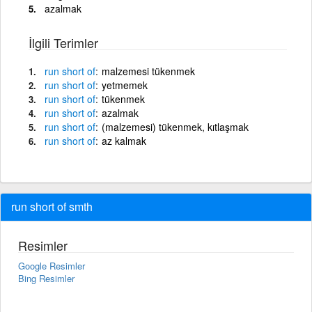
azalmak
İlgili Terimler
run
short
of
malzemesi tükenmek
run
short
of
yetmemek
run
short
of
tükenmek
run
short
of
azalmak
run
short
of
(malzemesi) tükenmek, kıtlaşmak
run
short
of
az kalmak
run short of smth
Resimler
Google Resimler
Bing Resimler