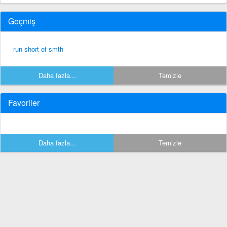
Geçmiş
run short of smth
Daha fazla...
Temizle
Favoriler
Daha fazla...
Temizle