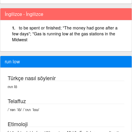
İngilizce - İngilizce
to be spent or finished; "The money had gone after a
few days"; "Gas is running low at the gas stations in the
Midwest
run low
Türkçe nasıl söylenir
rʌn lō
Telaffuz
/ˈrən ˈlō/ /ˈrʌn ˈloʊ/
Etimoloji