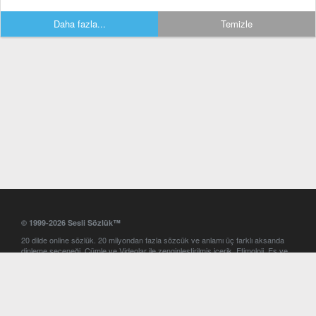
Daha fazla...
Temizle
© 1999-2026 Sesli Sözlük™
20 dilde online sözlük. 20 milyondan fazla sözcük ve anlamı üç farklı aksanda
dinleme seçeneği. Cümle ve Videolar ile zenginleştirilmiş içerik. Etimoloji, Eş ve
Zıt anlamlar, kelime okunuşları ve günün kelimesi. Yazım Türkçeleştirici ile hatalı
Türkçe metinleri düzeltme. iOS, Android ve Windows mobil platformlarda online
ve offline sözlük programları. Sesli Sözlük garantisinde Profesyonel çeviri
hizmetleri. İngilizce kelime haznenizi arttıracak kelime oyunları. Ayarlar
bölümünü kullarak çevirisini görmek istediğiniz sözlükleri seçme ve aynı
zamanda sözlüklerin gösterim sırasını ayarlama imkanı. Kelimelerin