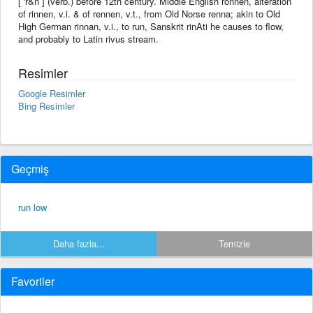
[ 'r&n ] (verb.) before 12th century. Middle English ronnen, alteration
of rinnen, v.i. & of rennen, v.t., from Old Norse renna; akin to Old
High German rinnan, v.i., to run, Sanskrit rinAti he causes to flow,
and probably to Latin rivus stream.
Resimler
Google Resimler
Bing Resimler
Geçmiş
run low
Daha fazla...
Temizle
Favoriler