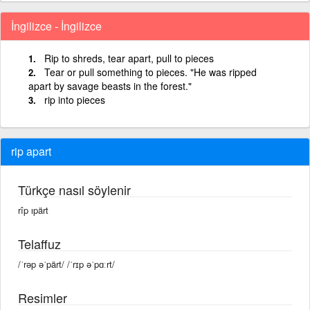
İngilizce - İngilizce
Rip to shreds, tear apart, pull to pieces
Tear or pull something to pieces. "He was ripped
apart by savage beasts in the forest."
rip into pieces
rip apart
Türkçe nasıl söylenir
rîp ıpärt
Telaffuz
/ˈrəp əˈpärt/ /ˈrɪp əˈpɑːrt/
Resimler