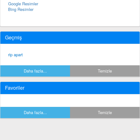
Google Resimler
Bing Resimler
Geçmiş
rip apart
Daha fazla...
Temizle
Favoriler
Daha fazla...
Temizle